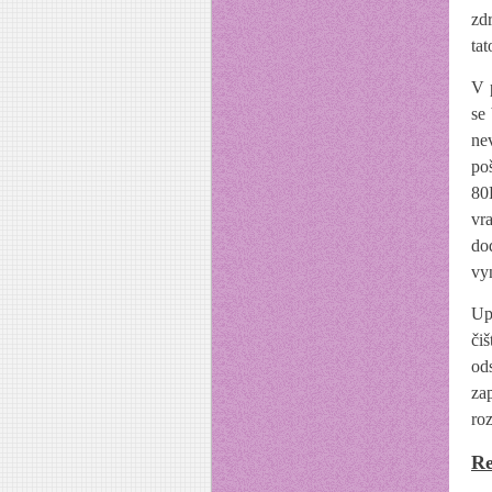
zd
ta
V 
se
ne
po
80
vr
do
vy
Up
či
od
za
ro
Re