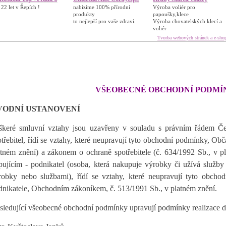
ž 22 let v Řepích !
nabízíme 100% přírodní
Výroba voliér pro
produkty
papoušky,klece
to nejlepší pro vaše zdraví.
Výroba chovatelských klecí a
voliér
Tvorba webových stránek a e-sho
VŠEOBECNÉ OBCHODNÍ PODMÍ
VODNÍ USTANOVENÍ
škeré smluvní vztahy jsou uzavřeny v souladu s právním řádem Čes
otřebitel, řídí se vztahy, které neupravují tyto obchodní podmínky, 
atném znění) a zákonem o ochraně spotřebitele (č. 634/1992 Sb., v pl
pujícím - podnikatel (osoba, která nakupuje výrobky či užívá služb
robky nebo službami), řídí se vztahy, které neupravují tyto obcho
dnikatele, Obchodním zákoníkem, č. 513/1991 Sb., v platném znění.
sledující všeobecné obchodní podmínky upravují podmínky realizace d