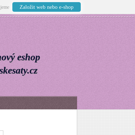
Založit web nebo e-shop
jeme
nový eshop
kesaty.cz