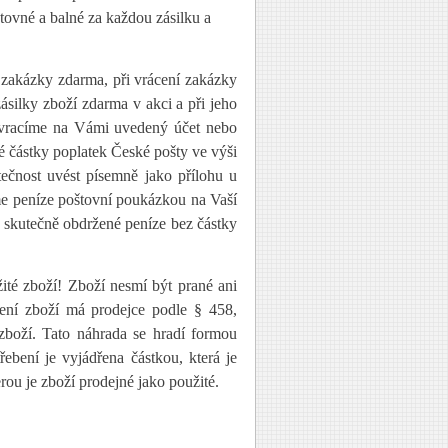
ovné a balné za každou zásilku a
 zakázky zdarma, při vrácení zakázky
zásilky zboží zdarma v akci a při jeho
e vracíme na Vámi uvedený účet nebo
é částky poplatek České pošty ve výši
tečnost uvést písemně jako přílohu u
áme peníze poštovní poukázkou na Vaší
e skutečně obdržené peníze bez částky
ité zboží! Zboží nesmí být prané ani
bení zboží má prodejce podle § 458,
zboží. Tato náhrada se hradí formou
ebení je vyjádřena částkou, která je
ou je zboží prodejné jako použité.