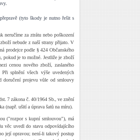
uvy.
řepravě (tyto škody je nutno řešit s
jak neručíme za ztrátu nebo poškození
 zboží nebude z naší strany přijato. V
, má prodejce podle § 424 Občanského
 pokud je to možné. Jestliže je zboží
 mezi cenou nového zboží, zaslaného
. Při splnění všech výše uvedených
 doručení projevu vůle od smlouvy
t. 7 zákona č. 40/1964 Sb., ve znění
 (např. ušití a úprava šatů na míru).
vou ("rozpor s kupní smlouvou"), má
du věc uvedl do stavu odpovídajícího
 její opravou; není-li takový postup