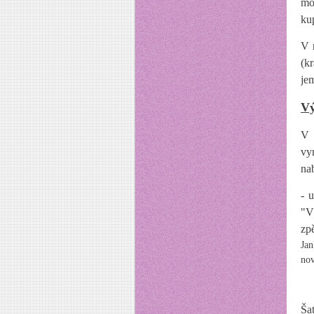
mo
ku
V 
(k
je
Vý
V 
vy
na
- 
"V
zp
Jan
nov
Ša