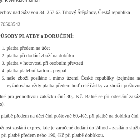
r. Květoslava Janků
řechov nad Sázavou 34. 257 63 Trhový Štěpánov, Česká republika
 76503542
PŮSOBY PLATBY a DORUČENÍ:
platba předem na účet
platba při dodání zboží na dobírku
platba v hotovosti při osobním převzetí
platba platební kartou - paypal
naše zboží posíláne i mimo území České republiky (zejména n
vyžadována vždy platba předem buď celé částky za zboží i poštovn
lné pro jednotlivou zakázku činí 30,- Kč. Balné se při odeslání zak
s).
 platbě předem na účet činí poštovné 60,-Kč, při platbě na dobírku čin
žnost zaslání expres, kde je zaručené dodání do 24hod - zasíláno služb
 při platbě předem nebo 190,-Kč při platbě dobírkou.