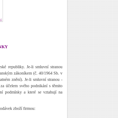
pů
NKY
ké republiky. Je-li smluvní stranou
Občanským zákoníkem (č. 40/1964 Sb. v
atném znění). Je-li smluvní stranou -
y za účelem svého podnikání s těmito
dní podmínky a které se vztahují na
odávek zboží firmou: