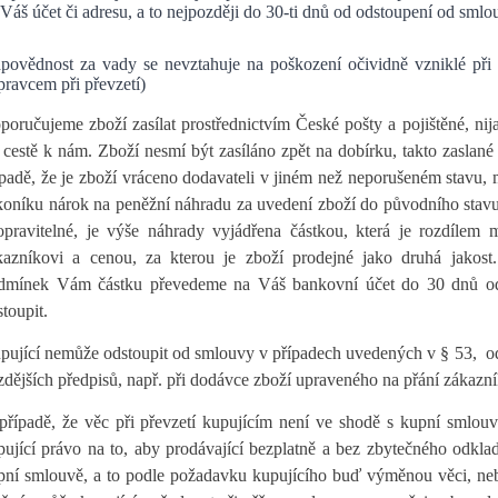
 Váš účet či adresu, a to nejpozději do 30-ti dnů od odstoupení od smlo
povědnost za vady se nevztahuje na poškození očividně vzniklé při p
pravcem při převzetí)
poručujeme zboží zasílat prostřednictvím České pošty a pojištěné, ni
i cestě k nám. Zboží nesmí být zasíláno zpět na dobírku, takto zaslané
ípadě, že je zboží vráceno dodavateli v jiném než neporušeném stavu
koníku nárok na peněžní náhradu za uvedení zboží do původního stavu,
opravitelné, je výše náhrady vyjádřena částkou, která je rozdílem
kazníkovi a cenou, za kterou je zboží prodejné jako druhá jakost
dmínek Vám částku převedeme na Váš bankovní účet do 30 dnů od
toupit.
pující nemůže odstoupit od smlouvy v případech uvedených v § 53, ods
dějších předpisů, např. při dodávce zboží upraveného na přání zákazníka
případě, že věc při převzetí kupujícím není ve shodě s kupní smlou
pující právo na to, aby prodávající bezplatně a bez zbytečného odkla
pní smlouvě, a to podle požadavku kupujícího buď výměnou věci, nebo