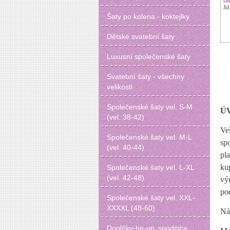
Ji
Šaty po kolena - koktejlky
Dětské svatební šaty
Luxusní společenské šaty
Svatební šaty - všechny
velikosti
Společenské šaty vel. S-M
Ú
(vel. 38-42)
Ve
Společenské šaty vel. M-L
sp
(vel. 40-44)
pl
ku
Společenské šaty vel. L-XL
(vel. 42-48)
vý
po
Společenské šaty vel. XXL-
XXXXL (48-60)
Ná
Doplňky-be-up‚ spodnice‚