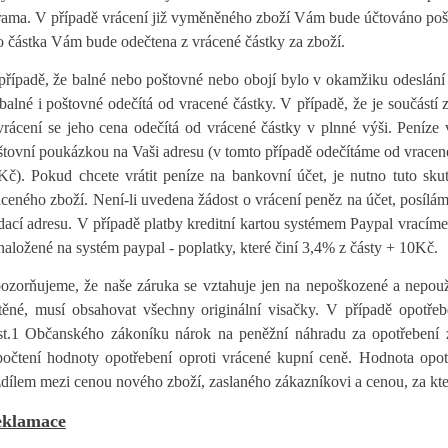
rama. V případě vrácení již vyměněného zboží Vám bude účtováno pošt
to částka Vám bude odečtena z vrácené částky za zboží.
případě, že balné nebo poštovné nebo obojí bylo v okamžiku odeslání
 balné i poštovné odečítá od vracené částky. V případě, že je součástí 
vrácení se jeho cena odečítá od vrácené částky v plnné výši. Peníz
štovní poukázkou na Vaši adresu (v tomto případě odečítáme od vracen
Kč). Pokud chcete vrátit peníze na bankovní účet, je nutno tuto sku
aceného zboží. Není-li uvedena žádost o vrácení peněz na účet, posíl
dací adresu. V případě platby kreditní kartou systémem Paypal vracím
naložené na systém paypal - poplatky, které činí 3,4% z částy + 10Kč.
ozorňujeme, že naše záruka se vztahuje jen na nepoškozené a nepouž
štěné, musí obsahovat všechny originální visačky. V případě opotře
st.1 Občanského zákoníku nárok na peněžní náhradu za opotřebení 
počtení hodnoty opotřebení oproti vrácené kupní ceně. Hodnota opotř
zdílem mezi cenou nového zboží, zaslaného zákazníkovi a cenou, za kter
klamace