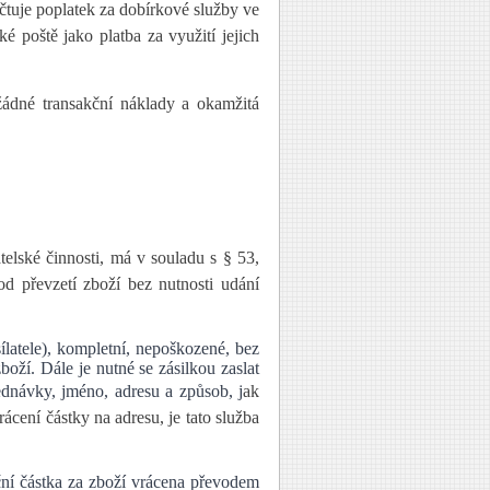
účtuje poplatek za dobírkové služby ve
ké poště jako platba za využití jejich
žádné transakční náklady a okamžitá
elské činnosti, má v souladu s § 53,
d převzetí zboží bez nutnosti udání
ílatele), kompletní, nepoškozené, bez
oží. Dále je nutné se zásilkou zaslat
ednávky, jméno, adresu a způsob, j
ak
ácení částky na adresu, je tato služba
ní částka za zboží vrácena převodem