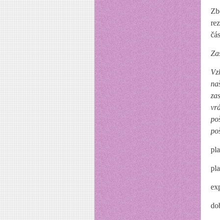
Zb
re
čá
Za
Vz
na
za
vr
po
poš
pl
pl
e
do