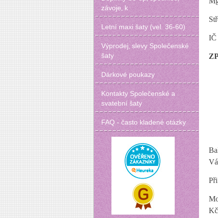
Mg
závoje‚ k
St
Letní maxi šaty (vel. 36-60)
IČ
Výprodej‚ slevy Společenské
šaty
Z
Dárkové poukazy
Kontakty Společenské a
svatební šaty
FAQ - často kladené otázky
Ba
Vá
Při
Mo
Kč