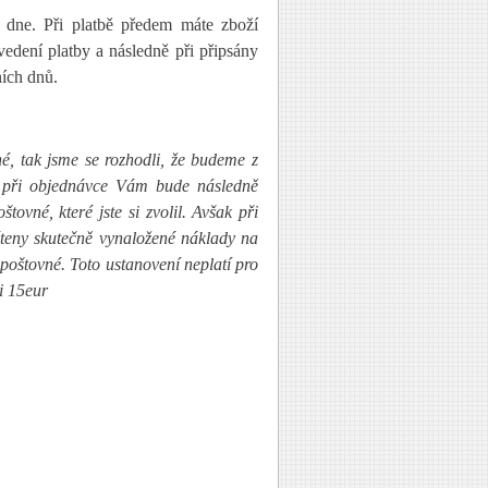
 dne. Při platbě předem máte zboží
edení platby a následně při připsány
ních dnů.
é, tak jsme se rozhodli, že budeme z
e při objednávce Vám bude následně
tovné, které jste si zvolil. Avšak při
čteny skutečně vynaložené náklady na
poštovné. Toto ustanovení neplatí pro
i 15eur