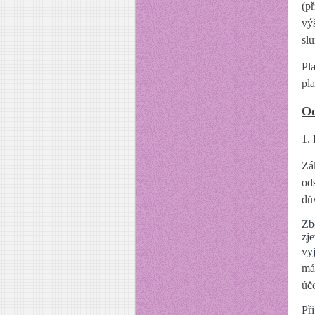
(p
vý
sl
Pl
pl
Od
1.
Zá
od
dů
Zb
zj
vy
má 
úč
Př