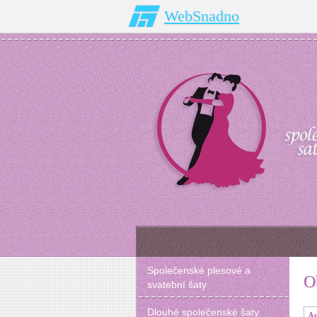
WebSnadno
Společenské plesové a
O
svatební šaty
Dlouhé společenské šaty
Au