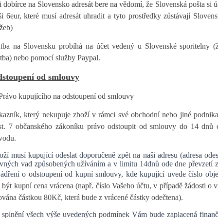
ři dobírce na Slovensko adresát bere na vědomí, že Slovenská pošta si 
ši 6eur, které musí adresát uhradit a tyto prostředky zůstávají Slovens
užeb)
atba na Slovensku probíhá na účet vedený u Slovenské sporitelny (
atba) nebo pomocí služby Paypal.
stoupení od smlouvy
 Právo kupujícího na odstoupení od smlouvy
kazník, který nekupuje zboží v rámci své obchodní nebo jiné podnikat
st. 7 občanského zákoníku právo odstoupit od smlouvy do 14 dnů o
vodu
.
oží musí kupující odeslat doporučeně zpět na naši adresu (adresa odes
evných vad způsobených užíváním a v limitu 14dnů ode dne převzetí zb
jádření o odstoupení od kupní smlouvy, kde kupující uvede číslo obj
být kupní cena vrácena (např. číslo Vašeho účtu, v případě žádosti o vr
ována částkou 80Kč, která bude z vrácené částky odečtena).
i splnění všech výše uvedených podmínek Vám bude zaplacená finanč