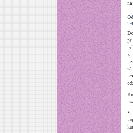
na
Od
do
Do
př
př
zá
ne
zá
po
ods
Ku
poz
V 
ku
ku