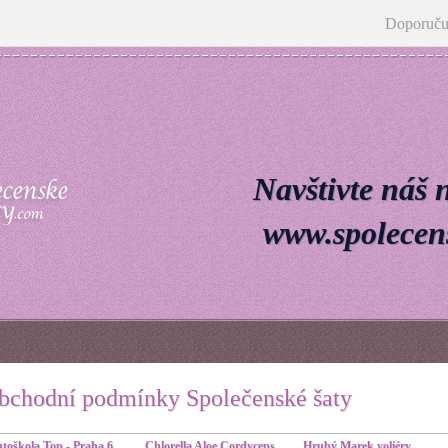
Doporuču
Navštivte náš 
www.spolecens
bchodní podmínky Společenské šaty
toškola Top - Praha 6
Chlorella Aloe Cordyceps
Hrubý Marek voliéry