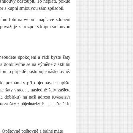
smlouvy odstoupit. To neplatí, pokud
or s kupní smlouvou sám způsobil.
ímu fotu na webu - např. ve zdobení
nepovažuje za rozpor s kupní smlouvou
ebudete spokojeni a rádi byste šaty
 a domluvíme se na výměně z aktulní
 tomto případě postupujte následovně:
 do poznámky při objednávce napište
e šaty vracet", následně šaty zašlete
na dobírku) na naši adresu
Květoslava
 za šaty z objednávky č.....napište číslo
. Opětovné poštovné a balné máte