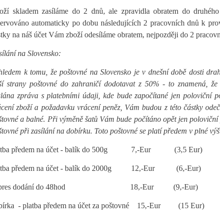
oží skladem zasíláme do 2 dnů, ale zpravidla obratem do druhého
zervováno automaticky po dobu následujících 2 pracovních dnů k prov
stky na náš účet Vám zboží odesíláme obratem, nejpozději do 2 pracov
sílání na Slovensko:
hledem k tomu, že poštovné na Slovensko je v dnešní době dosti drah
ší strany poštovné do zahraničí dodotavat z 50% - to znamená, ž
slána zpráva s platebními údaji, kde bude započítané jen poloviční poš
ácení zboží a požadavku vrácení peněz, Vám budou z této částky ode
štovné a balné. Při výměně šatů Vám bude počítáno opět jen poloviční 
tovné při zasílání na dobírku. Toto poštovné se platí předem v plné výš
atba předem na účet - balík do 500g 7,-Eur (3,5 Eur)
atba předem na účet - balík do 2000g 12,-Eur (6,-Eur)
xpres dodání do 48hod 18,-Eur (9,-Eur)
bírka - platba předem na účet za poštovné 15,-Eur (15 Eur)