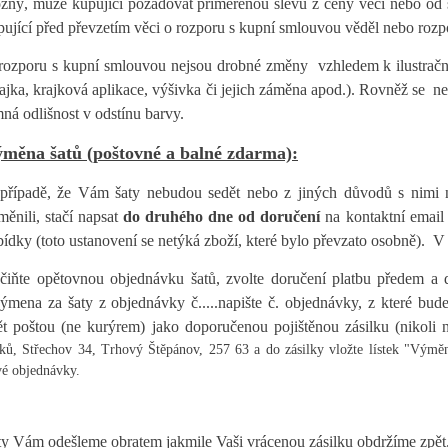
žný, může kupující požadovat přiměřenou slevu z ceny věci nebo od 
pující před převzetím věci o rozporu s kupní smlouvou věděl nebo rozp
rozporu s kupní smlouvou nejsou drobné změny vzhledem k ilustračn
rajka, krajková aplikace, výšivka či jejich záměna apod.). Rovněž se 
mná odlišnost v odstínu barvy.
měna šatů (poštovné a balné zdarma):
případě, že Vám šaty nebudou sedět nebo z jiných důvodů s nimi n
měnili, stačí napsat
do druhého dne od doručení
na kontaktní email
bídky (toto ustanovení se netýká zboží, které bylo převzato osobně). V
učiňte opětovnou objednávku šatů, zvolte doručení platbu předem a
ýmena za šaty z objednávky č.....napište č. objednávky, z které budet
ět poštou (ne kurýrem) jako doporučenou pojištěnou zásilku (nikoli 
ků, Střechov 34, Trhový Štěpánov, 257 63 a do zásilky vložte lístek "Výměna
é objednávky.
ty Vám odešleme obratem jakmile Vaši vrácenou zásilku obdržíme zpět