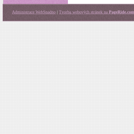
Administrace WebSnadno
|
Tvorba webových stránek na
PageRide.co