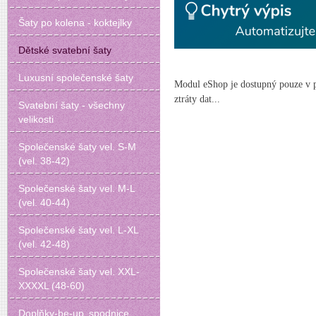
Šaty po kolena - koktejlky
Dětské svatební šaty
Luxusní společenské šaty
Modul eShop je dostupný pouze v pla
ztráty dat...
Svatební šaty - všechny
velikosti
Společenské šaty vel. S-M
(vel. 38-42)
Společenské šaty vel. M-L
(vel. 40-44)
Společenské šaty vel. L-XL
(vel. 42-48)
Společenské šaty vel. XXL-
XXXXL (48-60)
Doplňky-be-up‚ spodnice‚