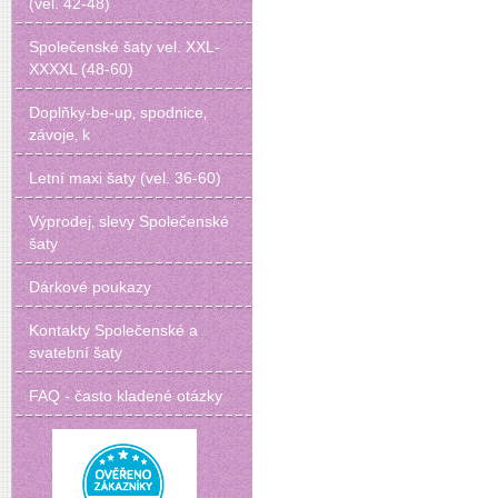
(vel. 42-48)
Společenské šaty vel. XXL-
XXXXL (48-60)
Doplňky-be-up‚ spodnice‚
závoje‚ k
Letní maxi šaty (vel. 36-60)
Výprodej‚ slevy Společenské
šaty
Dárkové poukazy
Kontakty Společenské a
svatební šaty
FAQ - často kladené otázky