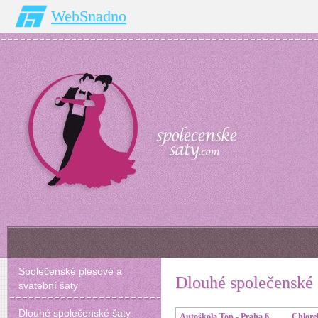
WebSnadno
Společenské plesové a
Dlouhé společenské
svatební šaty
Dlouhé společenské šaty
Autoškola Top - Praha 6
Chlore