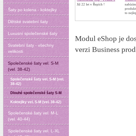
Již 22 let v Řepích !
nabízím
produk
Šaty po kolena - koktejlky
to nejle
Dětské svatební šaty
Luxusní společenské šaty
Modul eShop je dost
Svatební šaty - všechny
verzi Business prodl
velikosti
Společenské šaty vel. S-M
(vel. 38-42)
Společenské šaty vel. S-M (vel.
38-42)
Dlouhé společenské šaty S-M
Koktejlky vel. S-M (vel. 38-42)
Společenské šaty vel. M-L
(vel. 40-44)
Společenské šaty vel. L-XL