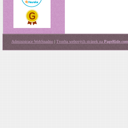
Administrace WebSnadno
|
Tvorba webových stránek na
PageRide.co